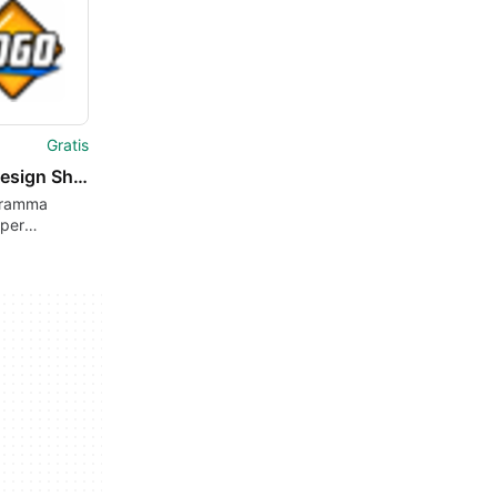
Gratis
Logo Design Shop
gramma
 per
 realizzato
itsoft
ion.