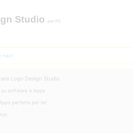
gn Studio
per PC
er mac?
icare Logo Design Studio
o su software e Apps
Apps perfette per te!
irus