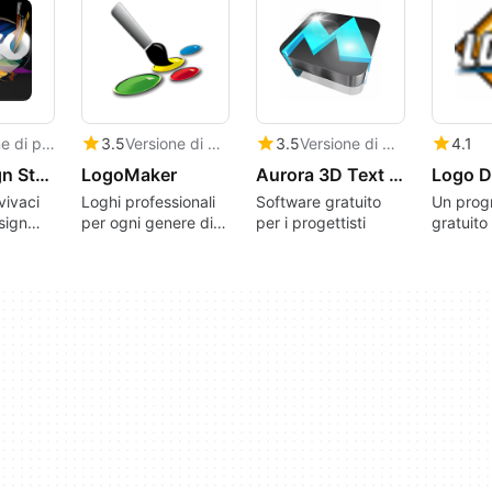
Versione di prova
3.5
Versione di prova
3.5
Versione di prova
4.1
Logo Design Studio Pro
LogoMaker
Aurora 3D Text & Logo Maker
vivaci
Loghi professionali
Software gratuito
Un pro
sign
per ogni genere di
per i progettisti
gratuito
impresa
Windows,
da Summ
Corporat